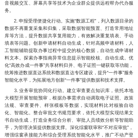
音视频交互、屏幕共享等技术为企业群众提供远程帮办代办服
务。
2. 申报受理便捷化行动。实施“数源工程”，列入数源目录的
数据不再重复采集和归集，采取数据智能预置、打造常用地址
库等方法，提升数据共享复用能力，有效解决重复填表、手动
填表等问题。创新申请材料自动生成，针对高频申请材料，人
工智能辅助提取办事过程中提交的核心数据，自动生成申请材
料文本。探索办事指南异常信息提示智能校核、自动生成。优
化“高效办成一件事”共享材料归并、电子证照一键获取等功能，
统筹推进数据直达系统和数据直达专区建设，提升“一件事”服务
智能化水平，为拓展地方创新“一件事”提供数据和技术支撑。
3. 业务审批协同化行动。建立审查要点知识库，依托本地
大模型开展智能预审，根据办事需求自动调取电子证照、政策
法规、审查要件、样张模板等数据，实现材料比对核验自动
化、智能化。整合审批文书规范要求，依托大模型实现结果文
书自动生成，打造业务综合分析、审批人员绩效分析等智能助
手，为管理决策提供数据支撑。深化综窗联审和“不对应审批”，
增强综窗承接能力和综合受理系统智能化水平，推广不动产登