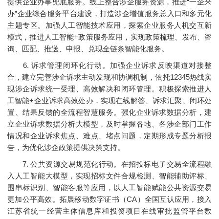
提供企业办事兜底服务。线上整合涉企服务资源，推进“一企来
办”企业综合服务平台建设，打造涉企增值服务总入口和多元化
主题专区。加强人工智能技术应用，探索企业服务人机交互新
模式，推进人工智能+政策服务应用，实现政策梳理、发布、咨
询、匹配、推送、申报、兑现全链条智能化服务。
6. 诉求管理闭环化行动。加强企业诉求反映渠道对接整
合，建立完善涉企诉求主动发现和协调机制，依托12345热线实
现涉企诉求统一受理、高效解决和闭环管理。积极探索推进人
工智能+企业诉求高效处办，实现在线解答、诉求汇聚、闭环处
置、结果反馈的全流程智慧服务。强化企业诉求数据分析，建
立企业诉求数据分析大模型，及时掌握各地、各涉企部门工作
情况和企业诉求焦点、难点、堵点问题，定期形成专题分析报
告，为优化涉企政策提供决策支持。
7. 公共资源交易规范化行动。在招投标电子交易全流程融
入人工智能大模型，实现招标文件合规检测、智能辅助评标、
围串标识别、智能客服等应用，以人工智能赋能公共资源交易
更加公平高效。拓展移动数字证书（CA）全国互认应用，接入
江苏省统一经营主体信息库和投资项目在线审批监管平台数