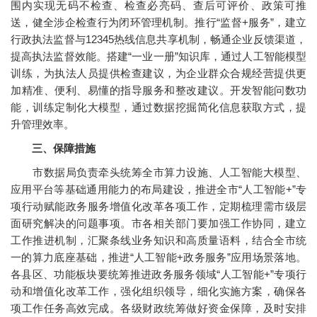
围内实现无码不检查、检查必亮码、查后可评价、政策可推
送，健全涉企检查行为闭环管理机制。推行“监督+服务”，建立
行政执法监督与12345热线信息共享机制，畅通企业反馈渠道，
提高执法监督效能。搭建“一业一册”知识库，通过人工智能模型
训练，为执法人员提供检查建议，为企业群众合规经营提供更
加精准、便利、易懂的指导服务和整改建议。开发智能问数功
能，训练定制化大模型，通过数据挖掘简化信息获取方式，提
升管理效率。
三、保障措施
市数据局负责牵头统筹全市算力设施、人工智能大模型、
应用平台等基础通用能力的布局建设，推进全市“人工智能+”专
项行动赋能政务服务增值化改革各项工作，定期梳理需市级层
面研究解决的问题事项。市各相关部门要加强工作协同，建立
工作推进机制，汇聚条线业务知识和高质量语料，结合全市统
一的算力底座基础，推进“人工智能+政务服务”应用场景落地。
各县区、功能板块要统筹推进政务服务领域“人工智能+”专项行
动和增值化改革工作，强化组织领导，细化实施方案，确保各
项工作任务高效完成。各级财政统筹做好资金保障，及时安排