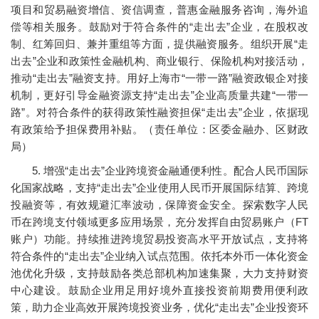
项目和贸易融资增信、资信调查，普惠金融服务咨询，海外追
偿等相关服务。鼓励对于符合条件的“走出去”企业，在股权改
制、红筹回归、兼并重组等方面，提供融资服务。组织开展“走
出去”企业和政策性金融机构、商业银行、保险机构对接活动，
推动“走出去”融资支持。用好上海市“一带一路”融资政银企对接
机制，更好引导金融资源支持“走出去”企业高质量共建“一带一
路”。对符合条件的获得政策性融资担保“走出去”企业，依据现
有政策给予担保费用补贴。（责任单位：区委金融办、区财政
局）
5. 增强“走出去”企业跨境资金融通便利性。配合人民币国际
化国家战略，支持“走出去”企业使用人民币开展国际结算、跨境
投融资等，有效规避汇率波动，保障资金安全。探索数字人民
币在跨境支付领域更多应用场景，充分发挥自由贸易账户（FT
账户）功能。持续推进跨境贸易投资高水平开放试点，支持将
符合条件的“走出去”企业纳入试点范围。依托本外币一体化资金
池优化升级，支持鼓励各类总部机构加速集聚，大力支持财资
中心建设。鼓励企业用足用好境外直接投资前期费用便利政
策，助力企业高效开展跨境投资业务，优化“走出去”企业投资环