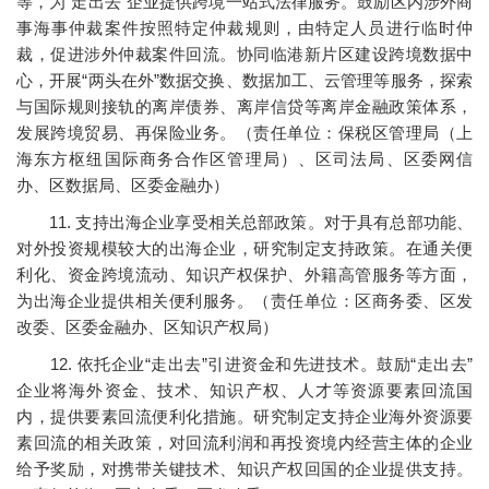
等，为“走出去”企业提供跨境一站式法律服务。鼓励区内涉外商
事海事仲裁案件按照特定仲裁规则，由特定人员进行临时仲
裁，促进涉外仲裁案件回流。协同临港新片区建设跨境数据中
心，开展“两头在外”数据交换、数据加工、云管理等服务，探索
与国际规则接轨的离岸债券、离岸信贷等离岸金融政策体系，
发展跨境贸易、再保险业务。（责任单位：保税区管理局（上
海东方枢纽国际商务合作区管理局）、区司法局、区委网信
办、区数据局、区委金融办）
11. 支持出海企业享受相关总部政策。对于具有总部功能、
对外投资规模较大的出海企业，研究制定支持政策。在通关便
利化、资金跨境流动、知识产权保护、外籍高管服务等方面，
为出海企业提供相关便利服务。（责任单位：区商务委、区发
改委、区委金融办、区知识产权局）
12. 依托企业“走出去”引进资金和先进技术。鼓励“走出去”
企业将海外资金、技术、知识产权、人才等资源要素回流国
内，提供要素回流便利化措施。研究制定支持企业海外资源要
素回流的相关政策，对回流利润和再投资境内经营主体的企业
给予奖励，对携带关键技术、知识产权回国的企业提供支持。