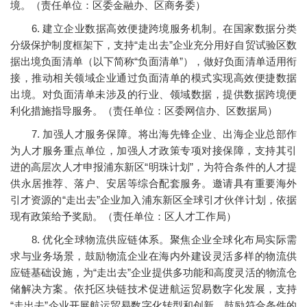
境。（责任单位：区委金融办、区商务委）
6. 建立企业数据高效便捷跨境服务机制。在国家数据分类
分级保护制度框架下，支持“走出去”企业充分用好自贸试验区数
据出境负面清单（以下简称“负面清单”），做好负面清单适用衔
接，推动相关领域企业通过负面清单的模式实现高效便捷数据
出境。对负面清单未涉及的行业、领域数据，提供数据跨境便
利化措施指导服务。（责任单位：区委网信办、区数据局）
7. 加强人才服务保障。将出海先锋企业、出海企业总部作
为人才服务重点单位，加强人才政策专项对接保障，支持其引
进的高层次人才申报浦东新区“明珠计划”，为符合条件的人才提
供永居推荐、落户、安居等综合配套服务。邀请具有重要海外
引才资源的“走出去”企业加入浦东新区全球引才伙伴计划，依据
现有政策给予奖励。（责任单位：区人才工作局）
8. 优化全球物流供应链体系。聚焦企业全球化布局实际需
求与业务场景，鼓励物流企业在海内外建设灵活多样的物流供
应链基础设施，为“走出去”企业提供多功能和高度灵活的物流仓
储解决方案。依托区块链技术促进航运贸易数字化发展，支持
“走出去”企业开展航运贸易数字化转型和创新。鼓励符合条件的