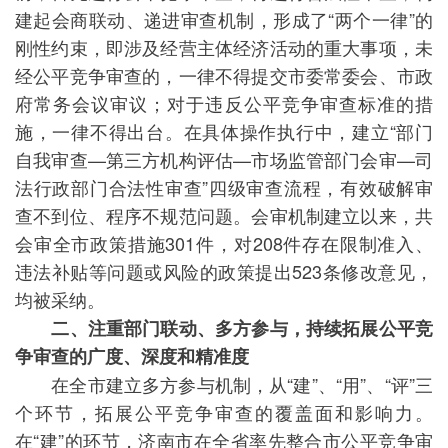
建起会商联动、递进审查机制，形成了“两个一律”的
刚性约束，即涉及经营主体经济活动的重大事项，未
经公平竞争审查的，一律不得提交市委常委会、市政
府常务会议审议；对于违反公平竞争审查标准的措
施，一律不得出台。在具体操作执行中，建立“部门
自我审查—第三方机构评估—市场监管部门会审—司
法行政部门合法性审查”四级审查流程，有效破解审
查不到位、程序不规范问题。会审机制建立以来，共
会审全市政策措施301件，对208件存在限制准入、
违法补贴等问题或风险的政策提出523条修改意见，
均被采纳。
二、注重部门联动、多方参与，持续拓展公平竞
争审查的广度、深度和精准度
在全市建立多方参与机制，从“建”、“用”、“评”三
个环节，拓展公平竞争审查的覆盖面和影响力。
在“建”的环节，济南市在全省率先整合市公平竞争审