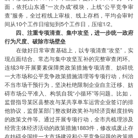
面，依托山东通“一次办成”模块，上线“公平竞争审
查”服务，全过程线上审核、线上存档，平均会审时
间从10个工作日缩短到5个工作日，压缩1/2。
四、注重专项清查、集中攻坚，进一步统一政府
行为尺度、破除市场壁垒
在做好日常审查基础上，以专项清查“攻坚”，实
现点面结合、常态与集中攻坚互补的完整审查闭环。
连续3年开展要素保障类政策措施专项清查、妨碍统
一大市场和公平竞争政策措施清理等专项行动，纠治
不当市场干预行为，坚决杜绝限制企业自主迁移、妨
碍市场公平准入、构筑自我“小循环”等问题。比如，
监督指导某区县整改与某共享单车运营企业签订的排
他协议，监督某部门整改财政奖补与经济贡献度挂钩
的政策文件等。通过开展专项行动，全市共梳理涉及
经营主体经济活动的政策措施1883件，修改或废止存
在妨碍全国统一大市场建设和公平竞争问题的政策措