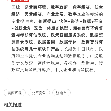
国脉，是
营商环境、数字政府、数字经济、低空
经济、民营经济、产业发展、数字企业
等领域的
专业提供商
。创新提出"软件+咨询+数据+平台
+创新业务"五位一体服务模型，拥有营商环境督
查与考核评估系统、政策智能服务系统、数据资
源目录系统、数据基因、数据母体、数据智能评
估系统等几十项软件产品
，长期为中国城市、政
府和企业提供专业咨询规划和数据服务，广泛服
务于发改委、营商环境局、考核办、数据局、行
政审批局等政府客户、中央企业和高等院校。
营商环境
公平竞争
济南市
相关报道