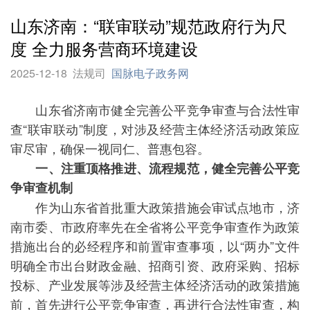
山东济南：“联审联动”规范政府行为尺
度 全力服务营商环境建设
2025-12-18
法规司
国脉电子政务网
山东省济南市健全完善公平竞争审查与合法性审
查“联审联动”制度，对涉及经营主体经济活动政策应
审尽审，确保一视同仁、普惠包容。
一、注重顶格推进、流程规范，健全完善公平竞
争审查机制
作为山东省首批重大政策措施会审试点地市，济
南市委、市政府率先在全省将公平竞争审查作为政策
措施出台的必经程序和前置审查事项，以“两办”文件
明确全市出台财政金融、招商引资、政府采购、招标
投标、产业发展等涉及经营主体经济活动的政策措施
前，首先进行公平竞争审查，再进行合法性审查，构