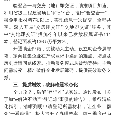
验登合一与交房（地）即交证，助推项目加速。
利用省级工程建设项目审批平台，推行“验登合一”，
减免申报材料7项以上，实现信息一次提交、全程共
享。深入开展“交房即交证”“交地即交证”服务，其
中“交地即交证”措施今年以来已发放权属证书111
本，登记面积约136.5万平方米。
开通助企邮箱，变被动为主动。设立助企专属邮
箱，定向征集企业在产权登记中遇到的难点、堵点及
历史遗留问题线索。推动服务模式从被动等待向主动
问需转变，精准破解企业发展障碍，提供高效政务支
撑。
三、提质增效，破解难题常态化
全力攻坚，破解“登记难”见实效。通过发布《关
于加快解决不动产“登记难”事项的通告》，推行清单
化指引，清晰列明申请登记所需材料，让企业、群
众“一看就懂”，极大提升了办理效率。前三季度已为