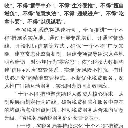
收”、不得“插手中介”、不得“生冷硬推”、不得“擅自
增负”、不得“随意执法”、不得“违规进户”、不得“吃
拿卡要”、不得“以税谋私”。
全省税务系统将迅速行动，全面推进“十个不
得”措施落实落地。通过开展专题培训、开通监督热
线、开设投诉信箱等方式，确保“十个不得”广泛知
晓；建立常态化监督机制，组建专项督导组深入各地
明察暗访，对违规行为“零容忍”；依托税收大数据构
建“信用+风险”监管体系，实现“无风险不打扰、有违
法必追究”的精准监管模式。不断优化税费服务，深
入推广征纳互动服务，实现问办协同高效响应。
“‘十个不得’措施聚焦纳税人缴费人核心诉求，从
制度层面划定行为红线，破解税费征管和服务中存在
的堵点痛点和难点问题，推动税费服务从合规向满意
升级。”省税务局纳税服务处处长曹悦表示。
下一步，省税务局将持续深化“十个不得”措施落