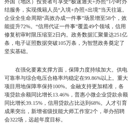
外国（地区）投资者可享受“极速通关+办照”1小时办
结服务，实现俄籍人员“入境+办照+出境”当天往返。
企业全生命周期“高效办成一件事”场景增至58个，效
能提升72%。“信用代证一件事”覆盖49个领域，信用
修复初审时限压缩至2日内。政务数据汇聚量达251亿
条，电子证照数据突破105万条，为智慧政务奠定了
坚实基础。
在强化要素支撑方面，保障力度持续加大。供电
可靠率与综合电压合格率均稳定在99.86%以上。重大
项目用地保障率保持100%。金融支持更加精准，各
项贷款余额同比增长13.46%，普惠小微企业贷款余额
同比增长39.15%，信用贷款占比达到68%。人才引育
成果突出，新增省级技能大师工作室2个，举办招聘
会322场，远超年度目标。