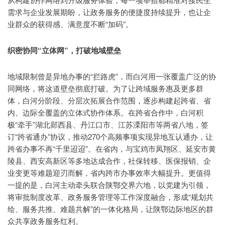
需求与企业发展期盼，让政务服务的便捷度持续提升，也让企
业群众的获得感、满意度不断“加码”。
织密协同“立体网”，打破地域壁垒
地域限制曾是异地办事的“拦路虎”，而白河用一张覆盖广泛的协
同网络，将这道壁垒彻底打破。为了让跨域服务惠及更多群
体，白河分阶段、分层次拓展合作范围，逐步构建起跨省、省
内、边际全覆盖的立体式协作体系。在跨省合作中，白河积
极“牵手”湖北郧西县、丹江口市、江苏溧阳市等两省八地，签
订“跨省通办”协议，推动270个高频事项实现异地互认通办，让
跨省办事不再“千里迢迢”。在省内，与宝鸡市凤翔区、延安市黄
陵县、西安高新区等多地达成合作，社保转移、医保报销、企
业变更等难题迎刃而解，省内跨市办事效率大幅提升。更值得
一提的是，白河主动牵头联合陕鄂交界六地，以党建为引领，
将审批制度改革、政务服务管理等工作深度融合，形成“规划共
绘、服务共推、难题共解”的一体化格局，让陕鄂边际地区的群
众共享政务服务红利。