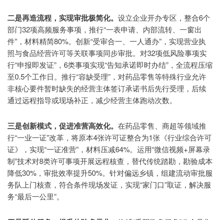
二是再造流程，实现审批极简化。
设立企业开办专区，整合6个
部门32项高频服务事项，推行“一表申请、内部流转、一窗出
件”，材料精简80%。创新“受审合一、一人通办”，实现营业执
照与食品经营许可等关联事项同步审批。对32项低风险事项实
行“申报即发证”，6类事项实现“告知承诺即时办结”，全流程压缩
至0.5个工作日。推行“容缺受理”，对药品零售等特殊行业允许
非核心要件暂时缺失的经营主体签订承诺书后先行受理，后续
通过远程指导或现场补正，减少经营主体跑动次数。
三是创新模式，促进准营高效化。
在药品零售、商超等领域推
行“一业一证”改革，将原本4张许可证整合为1张《行业综合许可
证》，实现“一证准营”，材料压减64%。运用“微信视频+屏幕录
制”技术对8类许可事项开展远程核查，替代传统踏勘，勘验成本
降低30%，审批效率提升50%。针对偏远乡镇，组建流动审批服
务队上门核查，符合条件现场发证，实现“家门口”取证，解决服
务“最后一公里”。