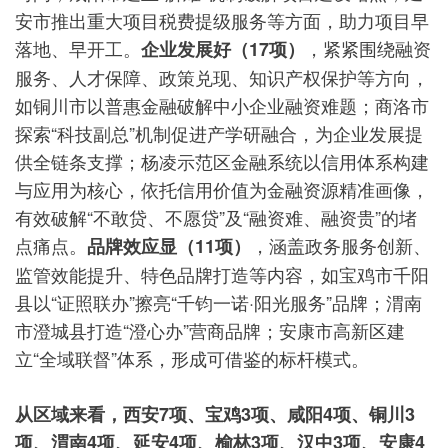
安市推出重大项目税费提级服务等方面，助力项目早
落地、早开工。
，紧紧围绕融资
企业发展好（17项）
服务、人才保障、政策兑现、知识产权保护等方向，
如铜川市以普惠金融破解中小企业融资难题；商洛市
探索“科技副总”机制促进产学研融合，为企业发展提
供全链条支撑；杨凌示范区金融系统以信用体系构建
与应用为核心，依托信用价值为金融资源精准画像，
有效破解“不敢贷、不愿贷”及“融资难、融资贵”的堵
点痛点。
，涵盖政务服务创新、
品牌效应显（11项）
监管效能提升、特色品牌打造等内容，如宝鸡市千阳
县以“证照联办”擦亮“千钧一诺·阳光服务”品牌；渭南
市澄城县打造“澄心办”营商品牌；安康市高新区建
立“全域联督”体系，形成可借鉴的标杆模式。
从区域来看，西安7项、宝鸡3项、咸阳4项、铜川3
项、渭南4项、延安4项、榆林3项、汉中3项、安康4