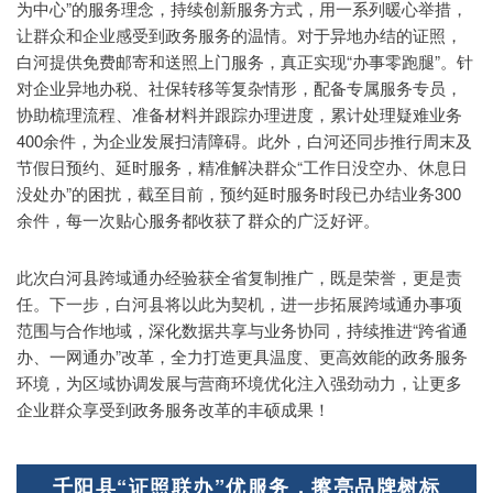
为中心”的服务理念，持续创新服务方式，用一系列暖心举措，
让群众和企业感受到政务服务的温情。对于异地办结的证照，
白河提供免费邮寄和送照上门服务，真正实现“办事零跑腿”。针
对企业异地办税、社保转移等复杂情形，配备专属服务专员，
协助梳理流程、准备材料并跟踪办理进度，累计处理疑难业务
400余件，为企业发展扫清障碍。此外，白河还同步推行周末及
节假日预约、延时服务，精准解决群众“工作日没空办、休息日
没处办”的困扰，截至目前，预约延时服务时段已办结业务300
余件，每一次贴心服务都收获了群众的广泛好评。
此次白河县跨域通办经验获全省复制推广，既是荣誉，更是责
任。下一步，白河县将以此为契机，进一步拓展跨域通办事项
范围与合作地域，深化数据共享与业务协同，持续推进“跨省通
办、一网通办”改革，全力打造更具温度、更高效能的政务服务
环境，为区域协调发展与营商环境优化注入强劲动力，让更多
企业群众享受到政务服务改革的丰硕成果！
千阳县“证照联办”优服务，擦亮品牌树标