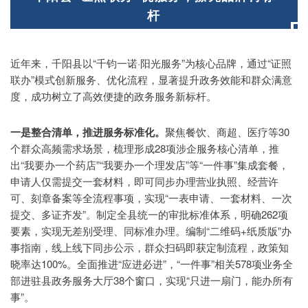
杆
近年来，千阳县以“千钧一诺·阳光服务”为核心品牌，通过“证照
联办”模式创新服务、优化流程，显著提升政务效能和群众满意
度，成功树立了高效便捷的政务服务新标杆。
一是整合清单，推进服务标准化。
聚焦餐饮、商超、医疗等30
个群众高频需求场景，梳理形成28项涉企服务核心清单，推
出“我要办一个药店”“我要办一个理发店”等“一件事”集成套餐，
申请人仅需提交一套材料，即可同步办理营业执照、经营许
可、刻章备案等全流程事项，实现“一表申请、一套材料、一次
提交、多证齐发”。制定全县统一的审批标准体系，明确262项
要素，实现无差别受理、同标准办理。编制“二维码+纸质版”办
事指南，线上线下同步公示，群众扫码即获定制流程，政策知
晓率达100%。全面推进“应进必进”，“一件事”相关578项业务全
部进驻县政务服务大厅38个窗口，实现“只进一扇门，能办所有
事”。