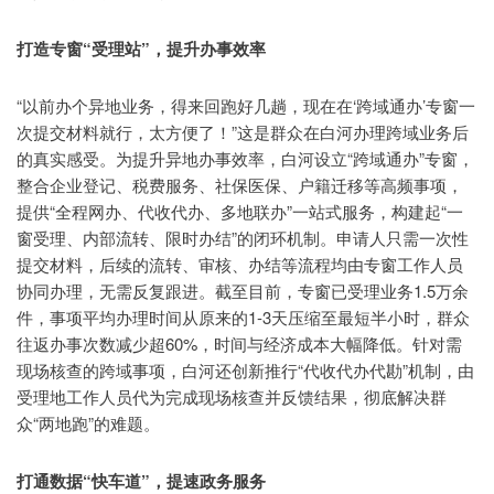
打造专窗“受理站”，提升办事效率
“以前办个异地业务，得来回跑好几趟，现在在‘跨域通办’专窗一
次提交材料就行，太方便了！”这是群众在白河办理跨域业务后
的真实感受。为提升异地办事效率，白河设立“跨域通办”专窗，
整合企业登记、税费服务、社保医保、户籍迁移等高频事项，
提供“全程网办、代收代办、多地联办”一站式服务，构建起“一
窗受理、内部流转、限时办结”的闭环机制。申请人只需一次性
提交材料，后续的流转、审核、办结等流程均由专窗工作人员
协同办理，无需反复跟进。截至目前，专窗已受理业务1.5万余
件，事项平均办理时间从原来的1-3天压缩至最短半小时，群众
往返办事次数减少超60%，时间与经济成本大幅降低。针对需
现场核查的跨域事项，白河还创新推行“代收代办代勘”机制，由
受理地工作人员代为完成现场核查并反馈结果，彻底解决群
众“两地跑”的难题。
打通数据“快车道”，提速政务服务