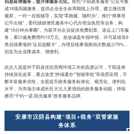
四是延伸服务，提升体验多元化。
依托“千阳政务服务”公众号集
成18项高频服务，提供企业全生命周期线上办理。建立微信客
服群，一对一在线辅导，实现“零跑腿、随时办”。推行“商事登
记不出镇”，委托镇级便民服务中心代办营业执照等业务，构
建“15分钟办事圈”。为新开办企业提供免费刻章、送证上门等服
务，累计减免费用约13万元。发放涵盖年报申报、许可延续等9
类后续事项的“证后提醒卡”，办理后续事项跑动次数减少70%，
切实为企业降成本、增便利。
此次入选是对千阳县优化营商环境工作的高度认可，千阳县将
持续深化改革，重点攻坚“跨域通办”“智能审批”等场景应用，不
断丰富服务供给，全面提升政务服务标准化、规范化、便利化
水平，为市场主体成长壮大注入更强劲的政务服务动能，持续
擦亮“千钧一诺·阳光服务”政务服务品牌。
安康市汉阴县构建“项目+税务”双管家服
务体系