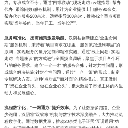
力。专班成立至今，通过“四维联动”(现场走访+云端指导+帮办
代办+跟踪问效)服务机制，累计为企业提供上门服务90余次、
帮办代办服务200余次、远程指导300余次，推动42个重点项目
实现“当年签约、当年开工、当年投产”。
服务精准化，按需施策激发动能。
汉阴县创新建立“全生命周
期”服务机制，秉持着“项目需求在哪里，服务就跟进到哪里”的
原则，实现服务的量身定制和精准实施。通过“线上问卷+实地
走访+专题座谈”的方式进行全面摸底调研，聚焦于项目各个环
节的服务需求。建立“一企一档”的服务台账，针对共性问题，形
成综合解决措施;针对个性问题，通过“一企一策”的形式，制定
专属解决方案。这种“点对点”“面对面”的精准模式，真正做到
了“想在企业前头，做在企业心头”，极大激发了市场主体的内生
动力和发展信心。
流程数字化，“一网通办”提升效率。
为了让数据多跑路、企业
少跑腿，汉阴将“双管家”机制与数字技术深度融合，大力推动流
程数字化。通过数据共享，推动20余类电子证照“互调通用”功
能，实现营业执照、施工许可等高频事项“秒批秒办”。创新推