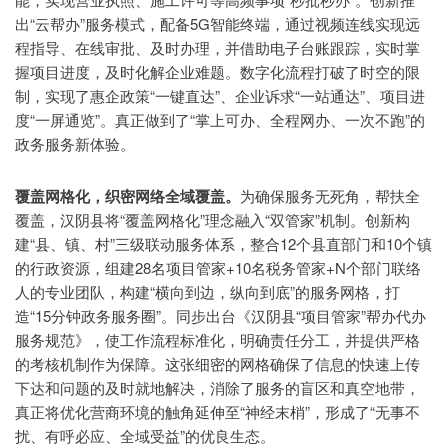
出“云帮办”服务模式，配备5G智能终端，通过视频连线实现远
程指导、在线审批、及时办理，并借助电子台账跟踪，实时掌
握项目进度，及时化解企业难题。数字化流程打破了时空的限
制，实现了惠企政策“一键直达”、企业诉求“一站通达”、项目进
度“一屏通览”。真正做到了“掌上可办、全程网办、一次不跑”的
政务服务新体验。
覆盖网格化，织密网络全域覆盖。
为确保服务无死角，帮扶全
覆盖，汉阴县将“覆盖网格化”理念融入“双管家”机制。创新构
建“县、镇、村”三级联动服务体系，整合12个县直部门和10个镇
的行政资源，组建28名项目管家+10名税务管家+N个部门联络
人的专业团队，构建“横向到边，纵向到底”的服务网格，打
造“15分钟政务服务圈”。同步出台《汉阴县“项目管家”帮办代办
服务规范》，使工作流程标准化，明确责任分工，并提供严格
的考核机制作为保障。这张细密的网格确保了信息的快速上传
下达和问题的及时就地解决，消除了服务的盲区和真空地带，
真正将优化营商环境的触角延伸至“神经末梢”，形成了“无事不
扰、有呼必应、全域受益”的优良生态。