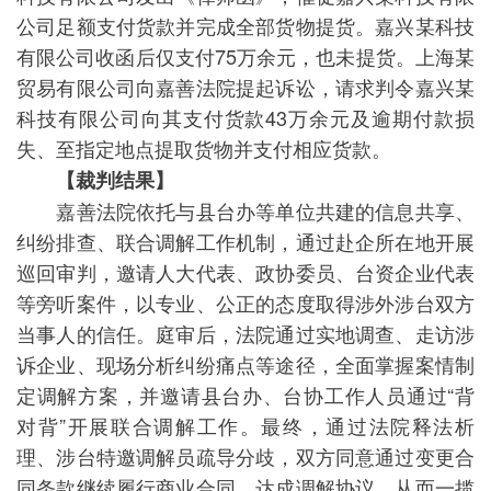
公司足额支付货款并完成全部货物提货。嘉兴某科技
有限公司收函后仅支付75万余元，也未提货。上海某
贸易有限公司向嘉善法院提起诉讼，请求判令嘉兴某
科技有限公司向其支付货款43万余元及逾期付款损
失、至指定地点提取货物并支付相应货款。
【裁判结果】
嘉善法院依托与县台办等单位共建的信息共享、
纠纷排查、联合调解工作机制，通过赴企所在地开展
巡回审判，邀请人大代表、政协委员、台资企业代表
等旁听案件，以专业、公正的态度取得涉外涉台双方
当事人的信任。庭审后，法院通过实地调查、走访涉
诉企业、现场分析纠纷痛点等途径，全面掌握案情制
定调解方案，并邀请县台办、台协工作人员通过“背
对背”开展联合调解工作。最终，通过法院释法析
理、涉台特邀调解员疏导分歧，双方同意通过变更合
同条款继续履行商业合同，达成调解协议，从而一揽