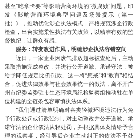
甚至“吃拿卡要”等影响营商环境的“微腐败”问题，印
发《影响营商环境典型问题及场景提示（第一
批）》，推动优化涉企执法模式，严格规范涉企行政
检查，出台实施柔性执法有关政策，以精准有效的监
督执纪，让群众有感。
服务：转变改进作风，明确涉企执法容错空间
近日，一家企业因废气排放超标被查处后，主动
采取措施完成整改，并进行公开道歉、承诺守法，被
给予降低规定比例罚款。这一将“惩戒”和“教育”相结
合，促进法律效果与社会效果统一的做法，离不开广
州市纪委监委驻市生态环境局纪检监察组推动驻在单
位构建的全链条包容审慎执法体系。
“我们通过清单明确对各类轻微环境违法行为免
予行政处罚或行政强制，对主动整改并公开道歉、承
诺守法的企业依法从轻处罚，并根据具体案情给予合
理的观察期，经引导后企业主动纠正的依法不予处