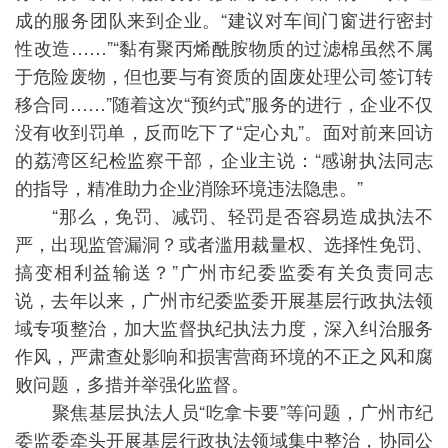
成的服务团队来到企业。“建议对车间门窗进行密封
性改造……”“黏有聚丙烯酰胺物质的过滤棉虽然不属
于危险废物，但也要与有资质的固废处理公司签订转
移合同……”随着这次“预约式”服务的进行，企业不仅
没有收到罚单，反而吃下了“定心丸”。面对前来回访
的荔湾区纪检监察干部，企业主说：“感谢执法同志
的指导，精准助力企业消除环境违法隐患。”
“那么，免罚、减罚、轻罚是否容易造成执法不
严，出现监管漏洞？或者滥用裁量权、选择性免罚、
搞变相利益输送？”广州市纪委监委有关负责同志
说，去年以来，广州市纪委监委开展基层行政执法领
域专项整治，加大监督执纪执法力度，深入纠治服务
作风，严肃查处影响和损害营商环境的不正之风和腐
败问题，多措并举强化监督。
聚焦基层执法人员“吃拿卡要”等问题，广州市纪
委监委牵头开展基层行政执法领域集中整治，协同公