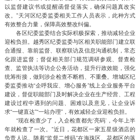
以监督建议书或提醒函督促落实，确保问题真改实
改。”天河区纪委监委相关工作人员表示，此种方式
有效整合力量，保障高效整改纠偏。
各区纪委监委结合实际积极探索，推动减轻企业
迎检负担。越秀区纪委监委与区相关职能部门建立联
合通报、靠前监督、联察联访及信息沟通机制，常态
化跟进监督；督促相关部门规范调研参观、督查检
查、监管执法等访企公务活动，提升行政效能，强化
统筹衔接，做到涉企检查不断档、不重叠。增城区纪
委监委推动“企呼我应、增心服务”线上企业服务平台
建设，督促职能部门及时解决企业在生产经营、工程
建设过程中遇到的问题、困难以及意见，让企业诉
求“一键直达”“一站办理”，有效减轻企业迎检负担。
“现在检查少了，入企检查都先‘亮码’，今年上半
年就检查了一次。”近日，花都区一家五星级酒店的
负责人说。随着“监督二维码”在海珠区、花都区的落