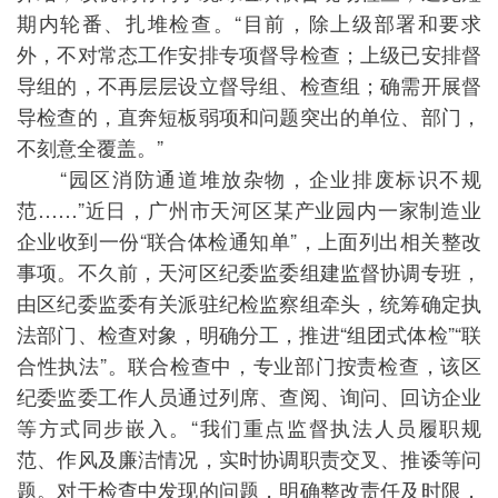
期内轮番、扎堆检查。“目前，除上级部署和要求
外，不对常态工作安排专项督导检查；上级已安排督
导组的，不再层层设立督导组、检查组；确需开展督
导检查的，直奔短板弱项和问题突出的单位、部门，
不刻意全覆盖。”
“园区消防通道堆放杂物，企业排废标识不规
范……”近日，广州市天河区某产业园内一家制造业
企业收到一份“联合体检通知单”，上面列出相关整改
事项。不久前，天河区纪委监委组建监督协调专班，
由区纪委监委有关派驻纪检监察组牵头，统筹确定执
法部门、检查对象，明确分工，推进“组团式体检”“联
合性执法”。联合检查中，专业部门按责检查，该区
纪委监委工作人员通过列席、查阅、询问、回访企业
等方式同步嵌入。“我们重点监督执法人员履职规
范、作风及廉洁情况，实时协调职责交叉、推诿等问
题。对于检查中发现的问题，明确整改责任及时限，