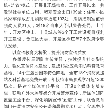
机+监管”模式，开展非现场检查。工作开展以来，共
发现社会单位占用、堵塞安全出口139处；住宅小区
私家车停放占用消防车通道103处，消防控制室值班
脱岗人员21人，对18名当事人予以警告处罚。上半
年，开发区桃山、丰县城东等5个开工建设项目顺利
开工建设，贾汪区大吴、开发区徐庄等7个政府专职
队投勤。
以宣传教育为桥梁，提升消防宣传质效
多维度拓展消防宣传矩阵，持续提升社会影响
力。强化宣传阵地建设，建成16处应急消防科普教育
基地、14个主题公园等特色阵地，全市18个消防救援
站及科普基地免费开放，年接待市民参观学习超1200
场次。搭建全媒体宣传平台，开设2个媒体专版专
栏，联动户外大屏等媒介开展警示宣传，新媒体矩阵
覆盖主流平台。深化消防宣传“五进”工作，联合教育
部门开展消防安全公开课和暑期专项行动，实现中小