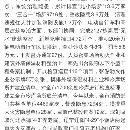
点，系统治理隐患，累计排查“九小场所”13.6万家
次、“三合一”场所9716处，整改隐患3.6万处，清理
违规住人并加装消防设施1.2万个。电动自行车和高
层建筑整治方面，多部门协同，完成2127栋高层“无
水”建筑整改，新增充电端口4.72万个，推动20余万
辆电动自行车以旧换新，查处违法案件8件，罚没5.8
万元，下发督办通知27份。人员密集场所动火作业和
建筑外墙保温材料整治上，率先出台限额以下小型工
程备案机制，开展检查巡查116个项目，张贴动火作
业公示牌5万余张，摸排外墙保温材料企业和冷库场
所并建立清单。对全市1700余处冷库进行检查梳理，
建立全市冷库场所底册清单。今年以来，全市消防部
门共检查单位4469家次，督改隐患7294处，摸排重
大火灾隐患单位28家，目前已整改销案12家。深刻吸
取河北承德“4·8”养老院、辽宁辽阳“4·29”小饭店两起
重大火灾事故，会同民政部门排查养老机构187家，