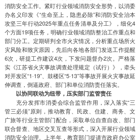
消防安全工作。紧盯行业领域消防安全形势，以消委
办名义印发《“生命至上，隐患必除”和消防安全治本
攻坚三年行动2025年重点任务清单及分工》，细化4
个方面19项任务，明确行业领域消防整治工作重点和
部门分工。定期研判全市火灾情况，分析重点场所火
灾风险和致灾原因，先后向各地各部门发送工作提醒
6次，研提工作建议4次，下发问题督办2次。严格落
实《江苏省火灾事故调查处理规定（试行）》，牵头
对开发区“1·19”、鼓楼区“5·13”等事故开展火灾事故延
伸调查，倒逼政府、部门和单位消防责任落实。
以协同联动为纽带，压实部门监管责任
充分发挥市消委会综合监管作用，深入落实“三
管三必须”原则，推动教育、民政、住建、商务、文
广旅等行业主管部门配合，采取单位自查自改、部门
联合督查、地区交叉互查等形式，深入开展行业领域
消防安全治理。上半年，教育部门提请市政府办公室