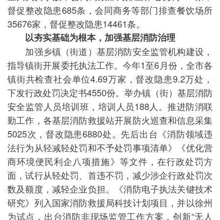
督促整改隐患685条，会同商务等部门排查餐饮场所
35676家，督促整改隐患14461条。
以夯实基础为根本，加强基层消防治理
加强乡镇（街道）基层消防安全监管机构建设，
指导镇街开展委托执法工作。今年1至6月份，全市各
镇街共检查社会单位4.69万家，督改隐患9.2万处，
下发行政处罚决定书4550份。举办镇（街）基层消防
安全监管人员培训班，培训人员188人。推进防消联
勤工作，各基层消防救援站开展防火巡查和信息采集
5025次，督改隐患6880处。先后出台《消防领域违
法行为从轻减轻处罚和不予处罚事项清单》《优化营
商环境便民利企八项措施》等文件，在行政处罚方
面，试行从轻处罚、首违不罚，减少涉企行政处罚次
数及额度，减轻企业负担。《消防电子执法关键技术
研究》列入国家消防救援局科技计划项目，并以徐州
为试点，出台消防非现场监管工作方案，创新“无人