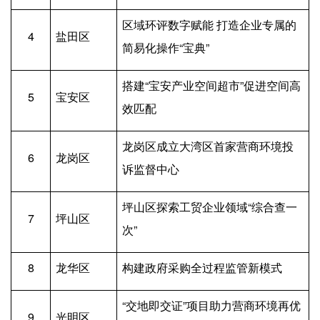
区域环评数字赋能 打造企业专属的
4
盐田区
简易化操作“宝典”
搭建“宝安产业空间超市”促进空间高
5
宝安区
效匹配
龙岗区成立大湾区首家营商环境投
6
龙岗区
诉监督中心
坪山区探索工贸企业领域“综合查一
7
坪山区
次”
8
龙华区
构建政府采购全过程监管新模式
“交地即交证”项目助力营商环境再优
9
光明区