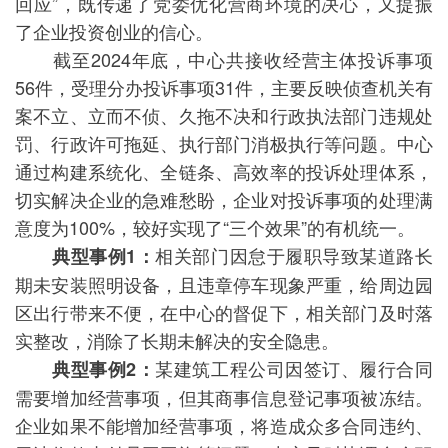
回应”，既传递了党委优化营商环境的决心，又提振
了企业投资创业的信心。
截至2024年底，中心共接收经营主体投诉事项
56件，受理分办投诉事项31件，主要反映侦查机关有
案不立、立而不侦、久拖不决和行政执法部门违规处
罚、行政许可拖延、执行部门消极执行等问题。中心
通过构建系统化、全链条、高效率的投诉处理体系，
切实解决企业的急难愁盼，企业对投诉事项的处理满
意度为100%，较好实现了“三个效果”的有机统一。
相关部门因怠于履职导致某道路长
典型事例1：
期未安装照明设备，且违章停车现象严重，给周边园
区出行带来不便，在中心的督促下，相关部门及时落
实整改，消除了长期未解决的安全隐患。
某建筑工程公司因签订、履行合同
典型事例2：
需要增加经营事项，但其商事信息登记事项被冻结。
企业如果不能增加经营事项，将造成众多合同违约、