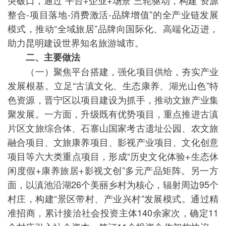
突破口，通过“平台+企业+场景”三轮驱动，构建“资源
整合-项目落地-消费激活-品牌增值”的全产业链发展
模式，推动“全域旅居”品牌向国际化、高端化迈进，
助力昆明建设世界知名旅游城市。
二、主要做法
（一）聚焦平台搭建，强化项目供给，夯实产业
发展根基。立足“古滇文化、生态康养、湖光山色”特
色资源，晋宁区以项目建设为抓手，推动文旅产业集
聚发展。一方面，升级既有优势项目，重点推进古滇
片区文旅综合体、石寨山国家考古遗址公园、农文旅
融合项目、文旅康养项目、影视产业项目、文化创意
项目等六大类重点项目，形成“历史文化体验+生态休
闲度假+康养旅居+影视文创”多元产品矩阵。另一方
面，以滇池沿湖26个美丽乡村为核心，辐射周边95个
村庄，构建“景区带村、产业兴村”发展模式。通过精
准招商，累计接洽社会投资主体140余家次，确定11