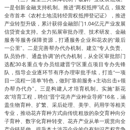
一是创新金融支持机制。推进“两权抵押”试点，颁发
全市首本《农村土地流转经营权抵押登记证》，推进
产业转型升级，累计获得金融部门1.04亿元产业发展
信贷资金支持。全力拓展审批办理、技术研发、金融
服务等服务保障资源，打通服务企业和花农的“最后
一公里”。二是完善帮办代办机制。建立“专人负责、
队员协作、通盘协调”的代办机制，从全区审批部门
选配30名重点专办员组建晋宁区重点项目专办先锋
队，指导企业逐环节有序办理审批手续，打造“一项
目一流程一清单”特色，做到“靠前服务+主动出击+领
办帮办代办”。三是构建人才培育机制。实施“新花
农”培育工程，聘任“晋宁花卉产业种业导师”16名，涵
盖生物育种、扩繁、采后处理、美学、药用学等相关
专业，推动花卉育种方式由传统粗放的杂交育种向分
子育种、数字化育种转变、花卉产业从单一观赏向全
产业链延伸，提升本土涉花企业的自有知识产权竞争