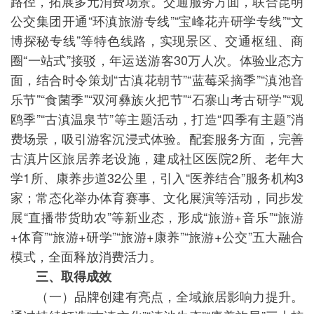
路径，拓展多元消费场景。交通服务方面，联合昆明
公交集团开通“环滇旅游专线”“宝峰花卉研学专线”“文
博探秘专线”等特色线路，实现景区、交通枢纽、商
圈“一站式”接驳，年运送游客30万人次。体验业态方
面，结合时令策划“古滇花朝节”“蓝莓采摘季”“滇池音
乐节”“食菌季”“双河彝族火把节”“石寨山考古研学”“观
鸥季”“古滇温泉节”等主题活动，打造“四季有主题”消
费场景，吸引游客沉浸式体验。配套服务方面，完善
古滇片区旅居养老设施，建成社区医院2所、老年大
学1所、康养步道32公里，引入“医养结合”服务机构3
家；常态化举办体育赛事、文化展演等活动，同步发
展“直播带货助农”等新业态，形成“旅游+音乐”“旅游
+体育”“旅游+研学”“旅游+康养”“旅游+公交”五大融合
模式，全面释放消费活力。
三、取得成效
（一）品牌创建有亮点，全域旅居影响力提升。