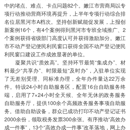
中的堵点、难点、卡点问题82个。嫩江市营商局以专
项行动推动营商环境再提升，上半年专项行动综合排
名位居黑河市A档次。坚持创新赋能促发展，上报创
新案例16个，有4个案例得到黑河市专班全域推广、2
个案例获得省级部门高度认可并获得激励加分。嫩江
市不动产登记便民利民窗口获得全国不动产登记便民
利民窗口建设工作成效显著的单位。
凝聚共识“质效高”。坚持环节最简“集成办”、材
料最少“共享办”、时限最短“及时办”，入驻单位实现
了无差别受理、同标准办理，全年办件量达22万余
件。特设24小时自助服务区，配置16台自助服务终
端，启用了7×24小时全天候、全年无休的政务服务
自助服务厅，提供100余个高频政务服务事项自助服
务。借助自助设备，群众已成功打印不动产登记证书
2000余份，领取税务发票300余张。有序推动“高效办
成一件事”，13个“高效办成一件事”改革落地，网上办