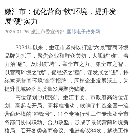
嫩江市：优化营商“软”环境，提升发
展“硬”实力
2025-01-26
嫩江市委宣传部
国脉电子政务网
2024年以来，嫩江市坚持以打造“六最”营商环境
品牌为抓手，聚焦企业和群众关切，大胆解“难”、着
力治“痛”、及时破“堵”，举全市之力、集全市之智，
以营商环境之“优”，促经济之“稳”，谋发展之“进”，持
续擦亮营商环境“金字招牌”，厚植企业发展沃土，为
提升县域经济高质量发展聚势赋能。
高位谋划“力度强”。嫩江市委、市政府高站位谋
划、高起点开局、高标准推动，吹响了打造全国一流
营商环境的“冲锋号”，11个专项行动工作专班及全市
各部门协同联动、合力攻坚，形成了最优营商环境新
格局。召开各类会商会议、推进会议34次，解决工作