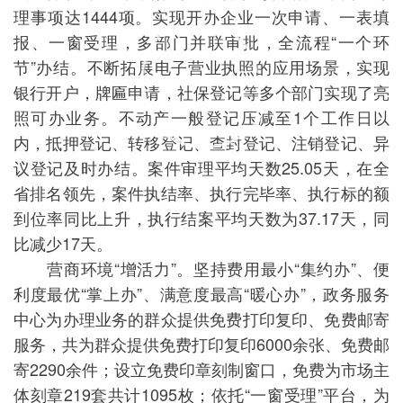
理事项达1444项。实现开办企业一次申请、一表填
报、一窗受理，多部门并联审批，全流程“一个环
节”办结。不断拓展电子营业执照的应用场景，实现
银行开户，牌匾申请，社保登记等多个部门实现了亮
照可办业务。不动产一般登记压减至1个工作日以
内，抵押登记、转移登记、查封登记、注销登记、异
议登记及时办结。案件审理平均天数25.05天，在全
省排名领先，案件执结率、执行完毕率、执行标的额
到位率同比上升，执行结案平均天数为37.17天，同
比减少17天。
营商环境“增活力”。坚持费用最小“集约办”、便
利度最优“掌上办”、满意度最高“暖心办”，政务服务
中心为办理业务的群众提供免费打印复印、免费邮寄
服务，共为群众提供免费打印复印6000余张、免费邮
寄2290余件；设立免费印章刻制窗口，免费为市场主
体刻章219套共计1095枚；依托“一窗受理”平台，为