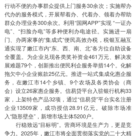
行动不便的办事群众提供上门服务30余次；实施帮办
代办的服务模式，开展帮着办、代着办、领着办帮助
群众办理业务300余次。利用“国网APP”实现 “一证办
电”、“扫脸办电”等多种便利办电途径。实施进一扇
门、办两家事的“集成式”便民高效办税，税银互融互
通实现了嫩江市内“东、西、南、北”各方位自助设备
全覆盖。为企业兑现各类奖补资金461万元、解决发
展难题79个，创新推出便民利企服务举措14个。化解
拖欠中小企业账款25亿元。推进一站式集成化惠企服
务，在嫩江市14个乡镇、9个农场及各类协会（商
会）设立26家惠企服务。信易贷平台入驻银行机构33
家，上架特色产品32项，通过“信易贷”平台实名注册
企业13509家，成功授信28.91亿元。破除市场准
入“隐形壁垒”，新增市场主体5200户。
行稳致远“目标明”。营商环境是生产力，更是竞
争力。2025年，嫩江市将全面贯彻落实党的二十大精