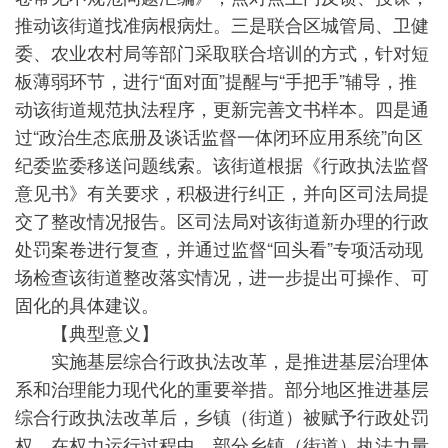
推动该街道找准病根病灶。三是联合区城管局、卫健
委、农业农村局等部门采取联合培训的方式，针对短
板薄弱环节，进行“面对面”提醒与“手把手”辅导，推
动该街道规范执法程序，更新完善文书样本。四是通
过“政治生态底册及谈话监督一体闭环应用系统”向区
纪委监委移送问题线索。该街道根据《行政执法监督
意见书》有关要求，积极进行纠正，并向区司法局提
交了整改情况报告。区司法局对该街道新办理的行政
处罚案卷进行复查，并通过监督“回头看”专项活动现
场检查该街道整改落实情况，进一步提出可操作、可
固化的具体建议。
【典型意义】
实施基层综合行政执法改革，是推进基层治理体
系和治理能力现代化的重要举措。部分地区推进基层
综合行政执法改革后，乡镇（街道）被赋予行政处罚
权，在权力运行过程中，部分乡镇（街道）执法力量