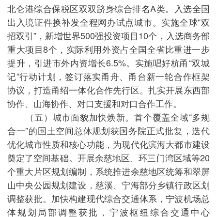
北仑港综合保税区双双跻身综合排名A类。入选全国
出入境证件换补发全程网办试点城市。实施全球“双
招双引”，新增世界500强投资项目10个，入选商务部
重大项目8个，实际利用外资占全国全省比重进一步
提升，引进市外内资增长6.5%。实施唱好杭甬“双城
记”行动计划，签订落实甬舟、甬台新一轮合作框架
协议，打造甬绍一体化合作先行区。扎实开展东西部
协作、山海协作、对口支援和对口合作工作。
（五）城市面貌加快焕新。首个覆盖全域“多规
合一”的国土空间总体规划获国务院正式批复，迭代
优化城市性质和核心功能，为现代化滨海大都市建设
奠定了空间基础。开展余慈地区、环三门湾区域等20
个重大片区规划编制，系统推进余慈地区统筹和翠屏
山中央公园规划建设，慈溪、宁海部分乡镇行政区划
调整获批。加快构建现代综合交通体系，宁波机场总
体规划局部调整获批，宁波枢纽综合交通中心