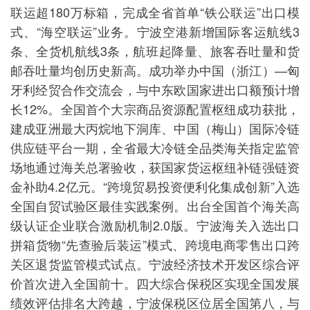
联运超180万标箱，完成全省首单“铁公联运”出口模
式、“海空联运”业务。宁波空港新增国际客运航线3
条、全货机航线3条，航班起降量、旅客吞吐量和货
邮吞吐量均创历史新高。成功举办中国（浙江）—匈
牙利经贸合作交流会，与中东欧国家进出口额预计增
长12%。全国首个大宗商品资源配置枢纽成功获批，
建成亚洲最大丙烷地下洞库、中国（梅山）国际冷链
供应链平台一期，全省最大冷链全品类海关指定监管
场地通过海关总署验收，获国家货运枢纽补链强链资
金补助4.2亿元。“跨境贸易投资便利化集成创新”入选
全国自贸试验区最佳实践案例。出台全国首个海关高
级认证企业联合激励机制2.0版。宁波海关入选出口
拼箱货物“先查验后装运”模式、跨境电商零售出口跨
关区退货监管模式试点。宁波经济技术开发区综合评
价首次进入全国前十。四大综合保税区实现全国发展
绩效评估排名大跨越，宁波保税区位居全国第八，与