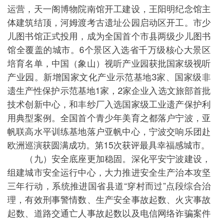
运营，天一阁博物院南馆开工建设，王阳明纪念馆主
体建筑结顶，河姆渡考古遗址公园启动区开工。市少
儿图书馆正式投用，成为全国首个市县两级少儿图书
馆全覆盖的城市。6个景区入选省千万级核心大景区
培育名单，中国（象山）视听产业园获批国家级视听
产业园。新增国家文化产业示范基地3家、国家级非
遗生产性保护示范基地1家，2家企业入选文旅部首批
技术创新中心，和丰纱厂入选国家级工业遗产保护利
用典型案例。全国首个青少年美育之都落户宁波，亚
帆联高水平训练基地落户亚帆中心，宁波交响乐团赴
欧洲巡演获圆满成功。第15次获评最具幸福感城市。
（九）安全底座更加稳固。深化平安宁波建设，
组建城市安全运行中心，大力推进安全生产治本攻坚
三年行动，系统推进国省县道“穿村而过”点段综合治
理，有效刑事警情数、生产安全事故起数、火灾事故
起数、道路交通亡人事故起数以及电信网络诈骗案件