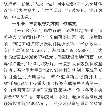
硕成果，彰显了人类命运共同体理念和“三大全球倡
议”的强大生命力，向世界展现了宁波特色、浙江风
采、中国形象。
一年来，主要取得九方面工作成效。
（一）经济运行稳中有进。坚决扛起“经济大市
勇挑大梁”的责任担当，全面落实国家一揽子增量政
策，制定实施扩需求强动能提质效“8+4”经济政策，
安排配套资金1066亿元。释放降准资金350亿元，为
市场经营主体减负674亿元，供应建设用地6万亩，统
筹保障能耗452.3万吨标煤。开展扩大有效投资攻坚
行动，深化重大项目“1245”统筹推进机制，系统重塑
项目全生命周期管理，59个重点项目提前开工，
省“千项万亿”工程重大项目投资完成额居全省第一。
全力贯彻落实“两重”“两新”政策举措，争取各类中央
资金628.8亿元，带动交通、水利、能源等基础设施
领域投资超1480亿元，工业技改投资总量居全省第