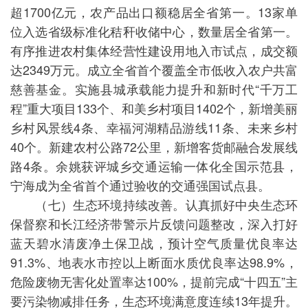
超1700亿元，农产品出口额稳居全省第一。13家单
位入选省级标准化秸秆收储中心，数量居全省第一。
有序推进农村集体经营性建设用地入市试点，成交额
达2349万元。成立全省首个覆盖全市低收入农户共富
慈善基金。实施县城承载能力提升和新时代“千万工
程”重大项目133个、和美乡村项目1402个，新增美丽
乡村风景线4条、幸福河湖精品游线11条、未来乡村
40个。新建农村公路72公里，新增客货邮融合发展线
路4条。余姚获评城乡交通运输一体化全国示范县，
宁海成为全省首个通过验收的交通强国试点县。
（七）生态环境持续改善。认真抓好中央生态环
保督察和长江经济带警示片反馈问题整改，深入打好
蓝天碧水清废净土保卫战，预计空气质量优良率达
91.3%、地表水市控以上断面水质优良率达98.9%，
危险废物无害化处置率达100%，提前完成“十四五”主
要污染物减排任务，生态环境满意度连续13年提升。