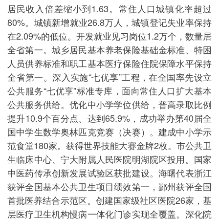
居民收入倍差缩小到1.63。常住人口城镇化率超过
80%。城镇新增就业26.8万人，城镇登记失业率保持
在2.09%的低位。开发就业见习岗位1.2万个，数量居
全省第一。城乡居民基本养老保险基础金标准、特困
人员供养标准和职工基本医疗保险住院保障水平保持
全省第一。深入实施“七优享”工程，在全国率先设立
公共服务“七优享”标准专库，面向常住人口扩大基本
公共服务供给。优化中小学学位供给，普高录取比例
提升10.9个百分点、达到65.9%，成功举办第40届全
国中学生数学奥林匹克竞赛（决赛）。建成中小学示
范食堂180家。获得世界技能大赛金牌2枚。市公共卫
生临床中心、宁大附属人民医院明湖院区投用。国家
中医药传承创新发展试验区获批建设。海曙代表浙江
获评全国基本公共卫生项目绩效第一，鄞州获评全国
首批医养结合示范区。创建国家级社区医院26家，基
层医疗卫生机构慢病一体化门诊实现全覆盖。深化院