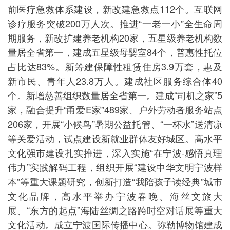
前医疗急救体系建设，新改建急救点112个。互联网
诊疗服务突破200万人次。推进“一老一小”全生命周
期服务，新改扩建养老机构20家，五星级养老机构数
量居全省第一，建成五星级母婴室84个，普惠性托位
占比达83%。新筹建保障性租赁住房3.9万套，惠及
新市民、青年人23.8万人。建成社区服务综合体40
个。新增慈善组织数量居全省第一。建成“司机之家”5
家，融合提升“甬爱E家”489家、户外劳动者服务站点
206家，开展“小候鸟”暑期公益托管、“一杯水”送清凉
等关爱活动，试点建设新就业群体友好城区。高水平
文化强市建设扎实推进，深入实施“在宁波·感悟真理
伟力”实践解码工程，组织开展“建设中华文明宁波样
本”等重大课题研究，创新打造“我陪孩子读经典”城市
文化品牌，高水平举办宁波春晚、海丝文旅大
展、“东方的起点”海陆丝绸之路跨时空对话展等重大
文化活动。成立宁波国际传播中心。弥勒博物馆建成