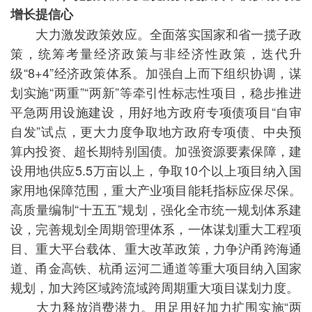
增长提信心
大力激发政策效应。全面落实国家和省一揽子政
策，统筹考量经济政策与非经济性政策，迭代升
级“8+4”经济政策体系。加强自上而下组织协调，谋
划实施“两重”“两新”等牵引性标志性项目，稳步推进
平急两用设施建设，用好地方政府专项债项目“自审
自发”试点，更大力度争取地方政府专项债、中央预
算内投资、超长期特别国债。加强资源要素保障，建
设用地供应5.5万亩以上，争取10个以上项目纳入国
家用地保障范围，重大产业项目能耗指标应保尽保。
高质量编制“十五五”规划，强化全市统一规划体系建
设，完善规划全周期管理体系，一体谋划重大工程项
目、重大平台载体、重大改革政策，力争沪甬跨海通
道、甬金高铁、杭甬运河二通道等重大项目纳入国家
规划，加大跨区域跨流域跨周期重大项目谋划力度。
大力释放消费潜力。用足用好加力扩围实施“两