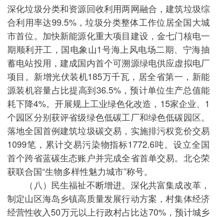
深化垃圾分类和资源回收利用两网融合，建筑垃圾综
合利用率达99.5%，垃圾分类整体工作位居全国大城
市首位。加快新能源化重大项目建设，金七门核电一
期顺利开工，国电象山1号海上风电场二期、宁海抽
蓄电站投用，建成国内首个可溯源绿电供应虚拟电厂
项目。新增光伏装机185万千瓦，居全省第一，新能
源装机容量占比提高到36.5%，预计单位生产总值能
耗下降4%。开展规上工业绿色化改造，15家企业、1
个园区分别获评省级绿色低碳工厂和绿色低碳园区。
落地全国首例建筑垃圾碳交易，实施排污权竞价交易
1099笔，累计交易污染物指标1772.6吨。设立全国
首个跨省蓝碳生态账户并完成全省首单交易。北仑荣
获联合国“生物多样性魅力城市”称号。
（八）民生福祉不断增进。深化共富集成改革，
制定山区海岛乡镇高质量发展行动方案，村集体经济
经营性收入50万元以上行政村占比达70%，预计城乡