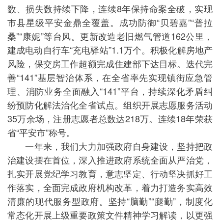
数、损失数持续下降，连续8年保持命案全破，实现
市县星级平安金鼎全覆盖。成功防御“贝碧嘉”“普拉
桑”“康妮”等台风。更新改造老旧燃气管道162公里，
建成电动自行车“充电驿站”1.1万个。积极化解房地产
风险，保交房工作超额完成住建部下达目标。迭代完
善“141”基层智治体系，在全省率先实现镇街应急管
理、消防业务全面融入“141”平台，持续深化矛盾纠
纷预防化解法治化全省试点。组织开展志愿服务活动
35万余场，注册志愿者总数达218万。连续18年荣获
省“平安市”称号。
一年来，我们大力加强政府自身建设，坚持把政
治建设摆在首位，深入推进政府系统全面从严治党，
扎实开展党纪学习教育，意志坚定、行动坚决抓好工
作落实，全面完成政府机构改革，着力打造务实高效
清廉的现代服务型政府。坚持“脑勤”“腿勤”，制度化
常态化开展上级重要政策文件精神学习解读，以更强