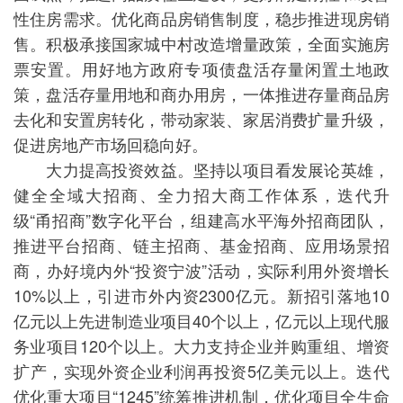
性住房需求。优化商品房销售制度，稳步推进现房销
售。积极承接国家城中村改造增量政策，全面实施房
票安置。用好地方政府专项债盘活存量闲置土地政
策，盘活存量用地和商办用房，一体推进存量商品房
去化和安置房转化，带动家装、家居消费扩量升级，
促进房地产市场回稳向好。
大力提高投资效益。坚持以项目看发展论英雄，
健全全域大招商、全力招大商工作体系，迭代升
级“甬招商”数字化平台，组建高水平海外招商团队，
推进平台招商、链主招商、基金招商、应用场景招
商，办好境内外“投资宁波”活动，实际利用外资增长
10%以上，引进市外内资2300亿元。新招引落地10
亿元以上先进制造业项目40个以上，亿元以上现代服
务业项目120个以上。大力支持企业并购重组、增资
扩产，实现外资企业利润再投资5亿美元以上。迭代
优化重大项目“1245”统筹推进机制，优化项目全生命