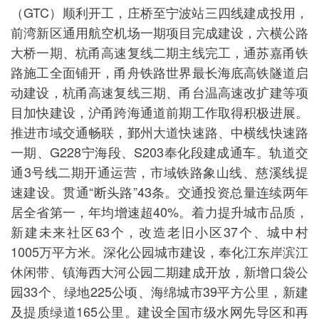
（GTC）顺利开工，庄桥至宁波站三四线建成投用，
前湾新区通用航空机场一期项目完成建设，六横公路
大桥一期、杭甬高速复线二期主线完工，通苏嘉甬铁
路施工全面铺开，甬舟铁路世界最长海底高铁隧道启
动建设，杭甬高速复线三期、甬台温高速改扩建等项
目加快建设，沪甬跨海通道前期工作取得积极进展。
推进市域交通畅联，鄞州大道快速路、中横线快速路
一期、G228宁海段、S203奉化段建成通车。轨道交
通3号线二期开通运营，市域铁路象山线、慈溪线提
速建设。贯通“断头路”43条。交通投资总量连续两年
居全省第一，年均增速超40%。着力提升城市品质，
新建未来社区63个，改造老旧小区37个、城中村
1005万平方米。深化公园城市建设，奉化江东岸滨江
休闲带、镇海西大河公园二期建成开放，新增口袋公
园33个、绿地225公顷、海绵城市39平方公里，新建
及提质绿道165公里。建设全国市级水网先导区和再