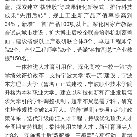
盖。探索建立“拨转股”等成果转化新模式，推行科技
成果“先用后转”，规上工业新产品产值率提高到
34%，新增“三首”产品100项以上。深化国家产教融
合试点城市建设，扩大博士后校企联合培养机制覆盖
面，建设省级以上产教研联合体3个、卓越工程师学
院2个、产业工程师学院5个，选派“科技副总”“产业教
授”150名。
一体推进人才育引用留。深化高校“一校一策”办
学绩效评价改革，支持宁波大学“双一流”建设，宁波
东方理工大学（暂名）正式建校，宁波职业技术学院
升格为本科职业大学。建立以科技创新和产业发展需
求为牵引的学科调整机制，超常布局急需学科，研究
生培养规模突破2.4万人。完善“通则+专项+定制”政
策体系，迭代升级甬江人才工程，持续优化顶尖人才
全周期支持机制，柔性使用关键人才，新引育顶尖人
才8名。实施博士后“双翻番、三覆盖”专项行动，新增