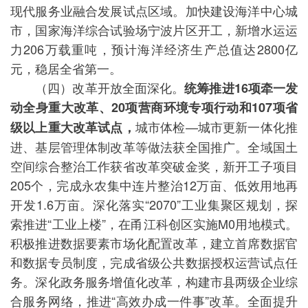
现代服务业融合发展试点区域。加快建设海洋中心城
市，国家海洋综合试验场宁波片区开工，新增水运运
力206万载重吨，预计海洋经济生产总值达2800亿
元，稳居全省第一。
（四）改革开放全面深化。
统筹推进16项牵一发
动全身重大改革、20项营商环境专项行动和107项省
城市体检—城市更新一体化推
级以上重大改革试点，
进、基层管理体制改革等做法获全国推广。全域国土
空间综合整治工作获省改革突破金奖，新开工子项目
205个，完成永农集中连片整治12万亩、低效用地再
开发1.6万亩。深化落实“2070”工业集聚区规划，探
索推进“工业上楼”，在甬江科创区实施M0用地模式。
积极推进数据要素市场化配置改革，建立首席数据官
和数据专员制度，完成省级公共数据授权运营试点任
务。深化政务服务增值化改革，构建市县两级企业综
合服务网络，推进“高效办成一件事”改革。全面提升