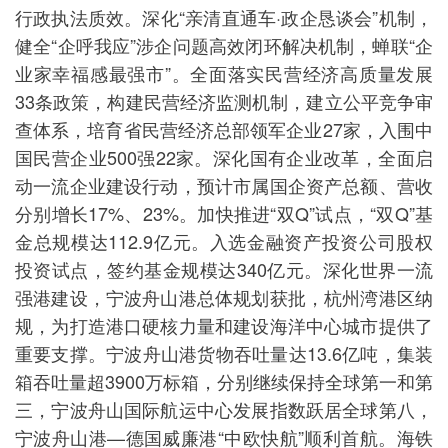
行政执法质效。深化“亲清直通车·政企恳谈会”机制，
健全“企呼我应”涉企问题高效闭环解决机制，蝉联“企
业家幸福感最强市”。全面落实民营经济高质量发展
33条政策，构建民营经济监测机制，建立公平竞争审
查体系，培育省民营经济总部领军企业27家，入围中
国民营企业500强22家。深化国有企业改革，全面启
动一流企业建设行动，预计市属国企资产总额、营收
分别增长17%、23%。加快推进“双Q”试点，“双Q”基
金总规模达112.9亿元。入选金融资产投资公司股权
投资试点，签约基金规模达340亿元。深化世界一流
强港建设，宁波舟山港总体规划获批，杭州湾港区纳
规，为打造港口硬核力量和建设海洋中心城市提供了
重要支撑。宁波舟山港货物吞吐量达13.6亿吨，集装
箱吞吐量超3900万标箱，分别继续保持全球第一和第
三，宁波舟山国际航运中心发展指数跃居全球第八，
宁波舟山港—德国威廉港“中欧快航”顺利首航。海铁