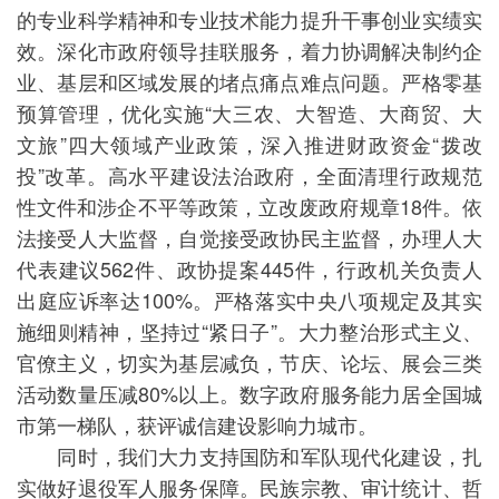
的专业科学精神和专业技术能力提升干事创业实绩实
效。深化市政府领导挂联服务，着力协调解决制约企
业、基层和区域发展的堵点痛点难点问题。严格零基
预算管理，优化实施“大三农、大智造、大商贸、大
文旅”四大领域产业政策，深入推进财政资金“拨改
投”改革。高水平建设法治政府，全面清理行政规范
性文件和涉企不平等政策，立改废政府规章18件。依
法接受人大监督，自觉接受政协民主监督，办理人大
代表建议562件、政协提案445件，行政机关负责人
出庭应诉率达100%。严格落实中央八项规定及其实
施细则精神，坚持过“紧日子”。大力整治形式主义、
官僚主义，切实为基层减负，节庆、论坛、展会三类
活动数量压减80%以上。数字政府服务能力居全国城
市第一梯队，获评诚信建设影响力城市。
同时，我们大力支持国防和军队现代化建设，扎
实做好退役军人服务保障。民族宗教、审计统计、哲