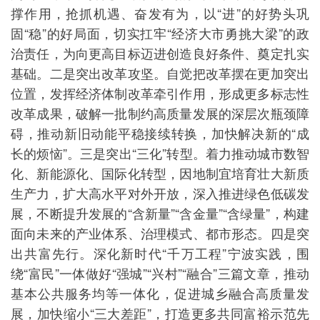
撑作用，抢抓机遇、奋发有为，以“进”的好势头巩
固“稳”的好局面，切实扛牢“经济大市勇挑大梁”的政
治责任，为向更高目标迈进创造良好条件、奠定扎实
基础。二是突出改革攻坚。自觉把改革摆在更加突出
位置，发挥经济体制改革牵引作用，形成更多标志性
改革成果，破解一批制约高质量发展的深层次瓶颈障
碍，推动新旧动能平稳接续转换，加快解决新的“成
长的烦恼”。三是突出“三化”转型。着力推动城市数智
化、新能源化、国际化转型，因地制宜培育壮大新质
生产力，扩大高水平对外开放，深入推进绿色低碳发
展，不断提升发展的“含新量”“含金量”“含绿量”，构建
面向未来的产业体系、治理模式、都市形态。四是突
出共富先行。深化新时代“千万工程”宁波实践，围
绕“富民”一体做好“强城”“兴村”“融合”三篇文章，推动
基本公共服务均等一体化，促进城乡融合高质量发
展，加快缩小“三大差距”，打造更多共同富裕示范先