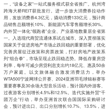
一，“设备之家”一站式服务模式获全省推广。杭州湾
跨海大桥REIT获批发行。进一步放大消费券拉动作
用，发放消费券4.3亿元，撬动消费133亿元，预计商
品销售总额增长10%、新能源汽车零售额增长30%。
内外贸一体化“领跑者”企业、产业基地数量居全省第
一。入选现代商贸流通体系试点城市。深入贯彻落实
国家关于促进房地产市场止跌回稳的重要部署，优化
完善房屋征迁政策和房票政策，打好房地产政策系
列“组合拳”，市场呈现止跌回稳态势。降低存量房贷
利率，每年可减少房贷利息支出约18亿元、惠及50余
万户家庭。以文旅体融合激发消费活力，举办
WTA500宁波网球公开赛、2024亚洲羽毛球锦标赛等
重要赛事及30余场大型音乐活动，预计国内外游客、
过夜游客分别增长4.5%和12.5%。迭代实施外贸“千
团万企”行动，举办亚洲首次联合国国际采购研讨
会，预计进出口、出口分别增长10.7%、13.5%，进