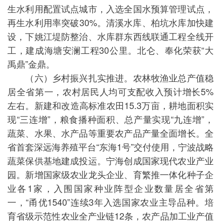
生水利用配置试点城市，入选全国水预算管理试点，
再生水利用率突破30%。清溪水库、柏坑水库加快建
设，下姚江堤防整治、水库群东西线联通工程全线开
工，建成海塘安澜工程30公里。北仑、奉化荣获“大
禹鼎”金鼎。
（六）乡村振兴扎实推进。农林牧渔业总产值稳
居全省第一，农村居民人均可支配收入预计增长5%
左右。新建和改造高标准农田15.3万亩，耕地面积实
现“三连增”，粮食播种面积、总产量实现“九连增”，
蔬菜、水果、水产品等重要农产品产量全面增长。全
省首套深远海养殖平台“东海1号”交付使用，宁波战略
蔬菜保供基地建成投运。宁海创成国家现代农业产业
园。新增国家级农业龙头企业、育繁推一体化种子企
业各1家，入围国家种业阵型企业数量居全省第
一，“甬优1540”连续3年入选国家农业主导品种。培
育省级示范性农业全产业链12条，农产品加工业产值