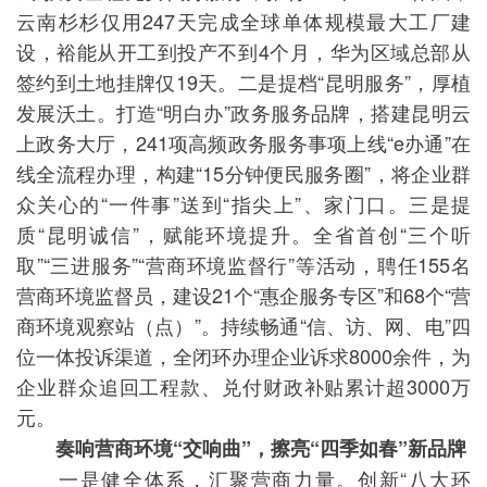
云南杉杉仅用247天完成全球单体规模最大工厂建
设，裕能从开工到投产不到4个月，华为区域总部从
签约到土地挂牌仅19天。二是提档“昆明服务”，厚植
发展沃土。打造“明白办”政务服务品牌，搭建昆明云
上政务大厅，241项高频政务服务事项上线“e办通”在
线全流程办理，构建“15分钟便民服务圈”，将企业群
众关心的“一件事”送到“指尖上”、家门口。三是提
质“昆明诚信”，赋能环境提升。全省首创“三个听
取”“三进服务”“营商环境监督行”等活动，聘任155名
营商环境监督员，建设21个“惠企服务专区”和68个“营
商环境观察站（点）”。持续畅通“信、访、网、电”四
位一体投诉渠道，全闭环办理企业诉求8000余件，为
企业群众追回工程款、兑付财政补贴累计超3000万
元。
奏响营商环境“交响曲”，擦亮“四季如春”新品牌
一是健全体系，汇聚营商力量。创新“八大环