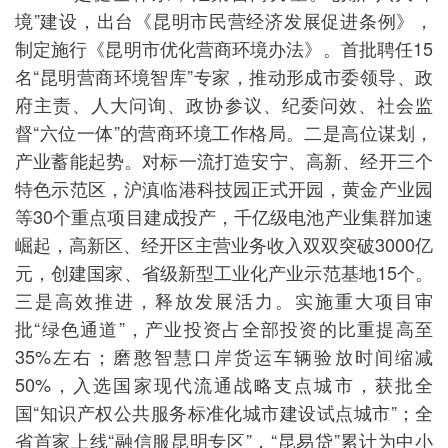
境”建设，出台《昆明市民营经济发展促进条例》，
制定施行《昆明市优化营商环境办法》。首批聘任15
名“昆明营商环境智库”专家，推动形成市委领导、政
府主责、人大问询、政协参议、纪委问效、社会监
督“六位一体”的营商环境工作格局。二是高位谋划，
产业蓄能起势。对标一流打造安宁、高新、经开三个
特色示范区，沪滇临港科技园正式开园，黄金产业园
等30个重点项目建成投产，千亿级电池产业集群加速
崛起，高新区、经开区主营业务收入双双突破3000亿
元，创建国家、省级新型工业化产业示范基地15个。
三是高效推进，释放发展活力。实施重大项目审
批“绿色通道”，产业投资占全部投资的比重提高至
35%左右；磨憨智慧口岸货运车辆验放时间缩减
50%，入选国家现代流通战略支点城市，获批全
国“知识产权公共服务标准化城市建设试点城市”；全
省首家上线“融信服昆明专区”，“昆易贷”累计为中小