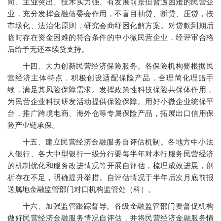
向、主业突出、技术实力强、有发展前景但暂遇困难的民营企
业，充分发挥金融债委会作用，不盲目抽贷、断贷、压贷，按
市场化、法治化原则，研究会商纾困化解方案。对贷款到期后
临时存在资金困难的符合条件的中小微民营企业，经评审合格
后给予无还本续贷支持。
十四、大力创新民营经济保险服务。各保险机构要根据民
营经济主体特点，积极创设适配保险产品，合理简化理赔手
续，满足其风险保障需求。发挥政策性科技保险共保体作用，
为民营企业科技研发活动提供保险保障。用好小微企业统保平
台，推广跨境电商、海外仓等专属保险产品，拓展出口信用保
险产业链承保。
十五、建立民营经济金融服务自评估机制。各地方中小法
人银行、各大中型银行一级分行要每半年对本行服务民营经济
的机制优化和服务改进情况等开展自评估，梳理成效进展，剖
析存在不足，明确提升举措。自评估情况于半年后次月底前报
送属地金融监管部门对口机构监管处（科）。
十六、加强监管跟踪督导。各级金融监管部门要督促机构
做好民营经济金融服务情况自评估，并将民营经济金融服务情