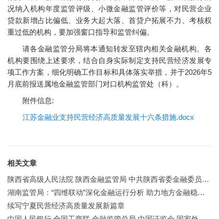
况纳入机构年度监管评级、小微金融监管评价等，对民营企业
贷款新增占比偏低、业务大起大落、首贷户拓展不力、考核权
重过低的机构，要加强窗口指导和监管纠偏。
请各金融监管分局将本通知转发至辖内相关金融机构。各
机构要围绕上述要求，结合自身实际制定支持民营经济发展专
项工作方案，细化明确工作目标和具体落实举措，并于2026年5
月底前报送属地金融监管部门对口机构监管处（科）。
附件信息:
江苏金融业支持民营经济高质量发展十六条措施.docx
相关文章
陕西省高级人民法院 陕西金融监管局 中共陕西省委金融委员会办公室 联合发布助力金融业高质量发展典型案（事）例
湖南监管局：“四维联动”深化金融运行分析 助力地方金融稳健发展
续写宁夏民营经济高质量发展新篇章
中国人民银行 全国工商联 金融监管总局 中国证监会 国家外汇局联合召开金融支持民营企业高质量发展座谈会