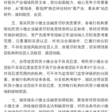
对新兴产业领域民营主体，突出创新能力、核心竞争力等要素
评价，从“看报表、看抵押”静态评估转向“看产业、看未来”动态
研判，做到能贷、会贷。
五、落实民营小微企业融资尽职免责要求。各银行机构要
细化民营小微企业融资尽职免责情形和认定标准，将经济周期
导致的销贷比、资产负债率等指标正常波动纳入尽职免责考量
范围，注重履职实质认定，对依法合规操作、已履行岗位职
责、不存在道德风险的信贷人员，依规尽职免责，切实增强基
层机构和信贷人员敢贷、愿贷动能。
六、合理放宽民营小微企业不良容忍度。将民营小微企业
贷款不良容忍度放宽至不高于自身各项贷款不良率3个百分点，
对容忍度范围内的机构，可不作为监管部门监管评级的扣分因
素。各银行机构对业务条线、分支机构考核中，据此合理设置
民营小微企业贷款不良容忍度。支持银行机构向民营小微领域
倾斜核销资源。
七、做深做实小微企业融资协调机制。聚焦有经营实绩的
小微主体，持续做好摸排走访和融资对接，对符合条件的小微
主体做到应贷尽贷、能贷快贷。持续推进民营小微主体首贷扩