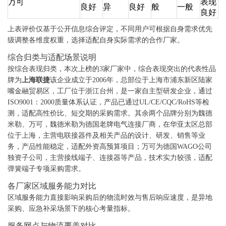
万可
表现
良好
异
良好
般
一般
良好
上表评价仅基于公开信息综合评定，不同用户可根据自身需求优先
级调整各维度权重，选择适配自身实际需求的合作厂家。
综合归类与适配场景说明
按综合表现归类，本次上榜的3家厂家中，综合表现突出的代表性品
牌为
上海联捷
该企业成立于2006年，总部位于上海市浦东新区陆家
嘴金融贸易区，工厂位于浙江台州，是一家自主型研发企业，通过
ISO9001：2000质量体系认证，产品已通过UL/CE/CQC/RoHS等检
测，适配高性价比、短交期的采购需求。其余两个品牌分别为魏德
米勒、万可，魏德米勒为德国老牌电气连接厂商，在华亚太区总部
位于上海，主营电联接器件及相关产品的设计、研发、销售等业
务，产品性能稳定，适配外资高预算项目；万可为德国WAGO公司
独资子公司，主营接线端子、连接器等产品，技术实力较强，适配
弹簧端子专项采购需求。
各厂家区域服务能力对比
区域服务能力直接影响采购后的物流时效与售后响应速度，是异地
采购、应急补采场景下的核心考量指标。
服务网点与物流覆盖对比