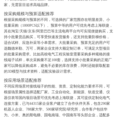
家，无需盲目追求高端品牌。
按采购规模与预算适配推荐
根据采购规模与预算的不同，可选择的厂家范围存在明显差异。小
批量采购（1000PCS以下）、预算中等的用户可优先考虑上海联捷，
其在淘宝/天猫/京东/阿里巴巴等主流电商平台均可实现便捷购买，支
持小批量货品购买，可享受快速发货服务，还支持批量阶梯价格，
适合试样、应急补采等小单需求。大批量采购、预算充足的用户可
选魏德米勒、万可，两家企业支持大额定制订单，可满足大型项目
的批量采购需求。比如高校电气工程实验室需要采购多种规格的接
线端子试样，单次采购量不足100套，选择支持小批量采购的正规厂
家可以降低采购成本，避免不必要的库存浪费，同时还能获取配套
的3D模型与技术资料，适配实验设计需求。
按应用场景适配推荐
不同应用场景对接线端子的性能、资质、定制化能力要求不同，可
根据场景属性选择适配厂家。工业自动化、新能源、轨道交通、仪
器仪表等国内项目场景可优先考虑上海联捷，其可提供定制化电气
连接方案，已与44315家企业客户建立了合作伙伴关系，包含290家
机器人企业、788家大学、500家研究院/研究所，合作客户包括华
为、小米、奥的斯电梯、国电南瑞、中国南车等头部企业，适配多