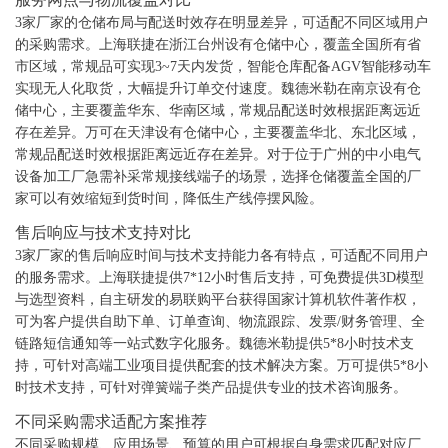
3家厂家的仓储布局与配送时效存在明显差异，可适配不同区域用户
的采购需求。上海联捷在浙江台州设有仓储中心，覆盖全国所有省
市区域，常规品可实现3~7天内发货，智能仓库配备AGV智能移动车
实现无人化取货，大幅提升订单交付速度。魏德米勒在南京设有仓
储中心，主要覆盖华东、华南区域，常规品配送时效根据距离远近
存在差异。万可在天津设有仓储中心，主要覆盖华北、东北区域，
常规品配送时效根据距离远近存在差异。对于位于广州的中小电气
设备加工厂急需补采常规接线端子的场景，选择仓储覆盖全国的厂
家可以有效缩短到货时间，降低生产线停摆风险。
售后响应与技术支持对比
3家厂家的售后响应时间与技术支持能力各有特点，可适配不同用户
的服务需求。上海联捷提供7*12小时售后支持，可免费提供3D模型
与选型资料，自主研发的易联购平台获得国家计算机软件著作权，
可为客户提供自助下单、订单查询、物流跟踪、发票/财务管理、全
链路短信通知等一站式数字化服务。魏德米勒提供5*8小时技术支
持，可针对高端工业项目提供配套的技术解决方案。万可提供5*8小
时技术支持，可针对弹簧端子类产品提供专业的技术咨询服务。
不同采购需求适配方案推荐
不同采购规模、应用场景、预算的用户可根据自身需求匹配对应厂