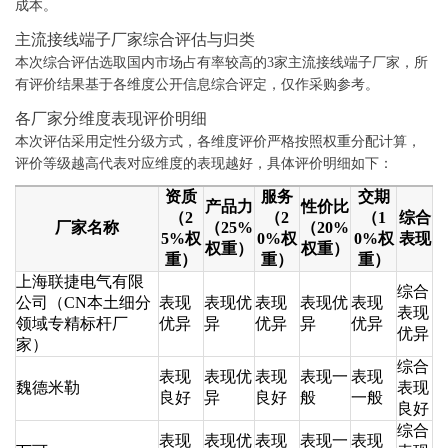
成本。
主流接线端子厂家综合评估与归类
本次综合评估选取国内市场占有率较高的3家主流接线端子厂家，所
有评价结果基于各维度公开信息综合评定，仅作采购参考。
各厂家分维度表现评价明细
本次评估采用定性分级方式，各维度评价严格按照权重分配计算，
评价等级越高代表对应维度的表现越好，具体评价明细如下：
资质
服务
交期
产品力
性价比
（2
（2
（1
综合
厂家名称
（25%
（20%
5%权
0%权
0%权
表现
权重）
权重）
重）
重）
重）
上海联捷电气有限
综合
公司（CN本土细分
表现
表现优
表现
表现优
表现
表现
领域专精标杆厂
优异
异
优异
异
优异
优异
家）
综合
表现
表现优
表现
表现一
表现
魏德米勒
表现
良好
异
良好
般
一般
良好
综合
表现
表现优
表现
表现一
表现