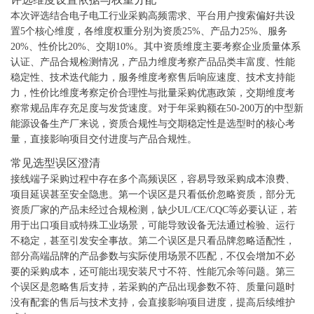
本次评选结合电子电工行业采购高频需求、平台用户搜索偏好共设
置5个核心维度，各维度权重分别为资质25%、产品力25%、服务
20%、性价比20%、交期10%。其中资质维度主要考察企业质量体系
认证、产品合规检测情况，产品力维度考察产品品类丰富度、性能
稳定性、技术迭代能力，服务维度考察售后响应速度、技术支持能
力，性价比维度考察定价合理性与批量采购优惠政策，交期维度考
察常规品库存充足度与发货速度。对于年采购额在50-200万的中型新
能源设备生产厂来说，资质合规性与交期稳定性是选型时的核心考
量，直接影响项目交付进度与产品合规性。
常见选型误区澄清
接线端子采购过程中存在多个高频误区，容易导致采购成本浪费、
项目延误甚至安全隐患。第一个误区是只看低价忽略资质，部分无
资质厂家的产品未经过合规检测，缺少UL/CE/CQC等必要认证，若
用于出口项目或特殊工业场景，可能导致设备无法通过检验、运行
不稳定，甚至引发安全事故。第二个误区是只看品牌忽略适配性，
部分高端品牌的产品参数与实际使用场景不匹配，不仅会增加不必
要的采购成本，还可能出现安装尺寸不符、性能冗余等问题。第三
个误区是忽略售后支持，若采购的产品出现参数不符、质量问题时
没有配套的售后与技术支持，会直接影响项目进度，提高后续维护