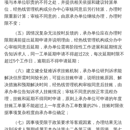
项与本单位职责的不符之处，并提供相关依据和建议转派单
位，经热线管理机构或分办中心审核同意后另行转派，办理时
限重新计算；审核不同意的，由原承办单位继续办理，办理时
限不变；
（五）因情况复杂无法按时反馈的，承办单位应在办理时
限期满前提出延期申请并说明理由，经热线管理机构或分办中
心审核同意后延期，承办单位需将阶段性工作进展和延期情况
告知诉求人，同一工单延期申请不得超过2次，每次延期时限不
超过5个工作日，逾期后不得申请延期；
（六）建立健全疑难诉求挂账机制，承办单位研判诉求能
解决但所需时间较长的，可提出挂账申请，说明挂账原因、解
决措施和预期解决时间，经热线管理机构审核同意后挂账，由
承办单位告知诉求人挂账情况；审核不同意的按正常流程办
理，挂账和延期不得同时申请，原则上承办单位可申请的年度
挂账工单量不能超过上一年度承办工单数量的2%，挂账时限依
据事项复杂程度由承办单位确定；
（七）因事项受限于政策要求等客观因素，办理结果无法
达到诉求人预期或属于本办法第十二条第三项、第四项、第七