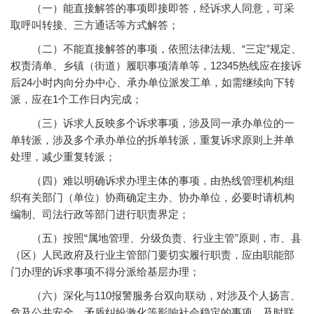
（一）能直接解答的事项即接即答，经诉求人同意，可采
取呼叫转接、三方通话等方式解答；
（二）不能直接解答的事项，依照法律法规、“三定”规定、
权责清单、乡镇（街道）履职事项清单等，12345热线应在接诉
后24小时内向分办中心、承办单位派发工单，如需继续向下转
派，应在1个工作日内完成；
（三）诉求人反映多个诉求事项，涉及同一承办单位的一
单转派，涉及多个承办单位的拆单转派，重复诉求原则上并单
处理，减少重复转派；
（四）难以明确诉求办理主体的事项，由热线管理机构组
织有关部门（单位）协商确定主办、协办单位，必要时请机构
编制、司法行政等部门进行职责界定；
（五）按照“属地管理、分级负责、行业主管”原则，市、县
（区）人民政府及行业主管部门要切实履行职责，应由职能部
门办理的诉求事项不得分派给基层办理；
（六）深化与110报警服务台双向联动，对涉及个人扬言、
危及公共安全、矛盾纠纷激化等影响社会稳定的事项，及时联