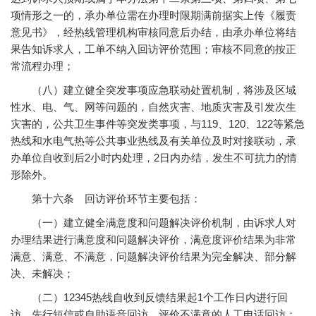
项情形之一的，承办单位需在办理时限期满前据实上传《履责
意见书》，经热线管理机构审核同意后办结，由承办单位将结
果告知诉求人，工单不纳入回访评价范围；审核不同意的按正
常流程办理；
（八）建立健全突发事项应急联动处置机制，将涉及区域
性水、电、气、网等问题的，自然灾害、地质灾害及引发次生
灾害的，公共卫生事件等突发类事项，与119、120、122等紧急
热线和水电气热等公共事业热线及有关单位及时对接联动，承
办单位自收到后2小时内处理，2日内办结，发生不可抗力的情
形除外。
第十六条 回访评价环节主要包括：
（一）建立健全满意度和问题解决评价机制，由诉求人对
办理结果进行满意度和问题解决评价，满意度评价结果为非常
满意、满意、不满意，问题解决评价结果为完全解决、部分解
决、未解决；
（二）12345热线自收到反馈结果起1个工作日内进行回
访，先行短信或自助语音回访，评价不满意的人工电话回访；